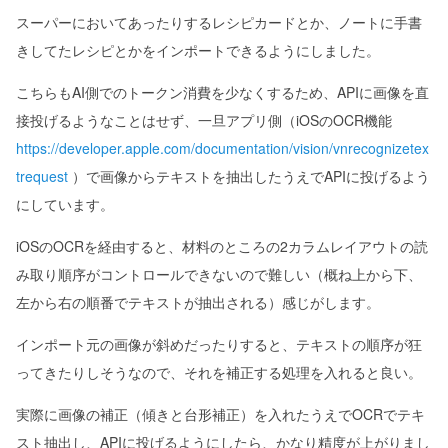
スーパーにおいてあったりするレシピカードとか、ノートに手書
きしてたレシピとかをインポートできるようにしました。
こちらもAI側でのトークン消費を少なくするため、APIに画像を直
接投げるようなことはせず、一旦アプリ側（iOSのOCR機能
https://developer.apple.com/documentation/vision/vnrecognizetex
trequest
）で画像からテキストを抽出したうえでAPIに投げるよう
にしています。
iOSのOCRを経由すると、材料のところの2カラムレイアウトの読
み取り順序がコントロールできないので難しい（概ね上から下、
左から右の順番でテキストが抽出される）感じがします。
インポート元の画像が斜めだったりすると、テキストの順序が狂
ってきたりしそうなので、それを補正する処理を入れると良い。
実際に画像の補正（傾きと台形補正）を入れたうえでOCRでテキ
スト抽出し、APIに投げるようにしたら、かなり精度が上がりまし