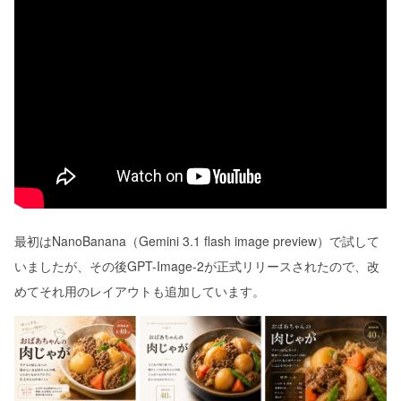
最初はNanoBanana（Gemini 3.1 flash image preview）で試して
いましたが、その後GPT-Image-2が正式リリースされたので、改
めてそれ用のレイアウトも追加しています。